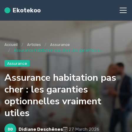
Ekotekoo
Accueil
Articles
Assurance
Assurance habitation pas cher : les garanties o...
Assurance
Assurance habitation pas
cher : les garanties
optionnelles vraiment
utiles
Didiane Deschênes
27 March 2026
DD