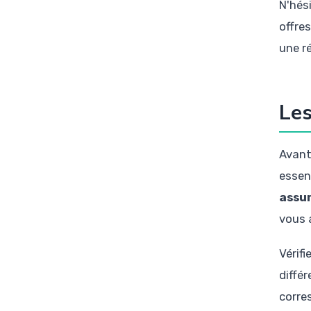
N'hés
offre
une r
Les
Avant
essen
assu
vous 
Vérif
diffé
corre