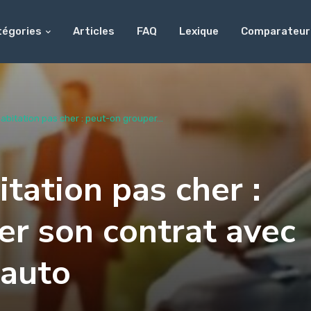
tégories
Articles
FAQ
Lexique
Comparateur
bitation pas cher : peut-on grouper...
tation pas cher :
er son contrat avec
 auto