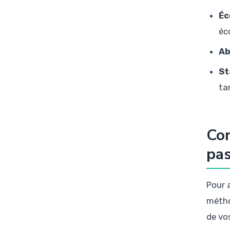
Éc
éc
Ab
St
ta
Com
pas
Pour 
méthod
de vo