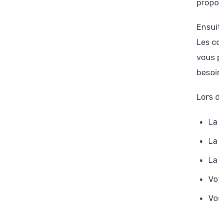
propo
Ensui
Les c
vous 
besoi
Lors 
La
La
La
Vo
Vo