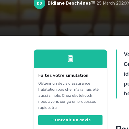
Didiane Deschênes
25 March 2026
DD
V
G
i
Faites votre simulation
p
Obtenir un devis d'assurance
habitation pas cher n'a jamais été
b
aussi simple. Chez ekotekoo.fr,
nous avons conçu un processus
rapide, tra...
Obtenir un devis