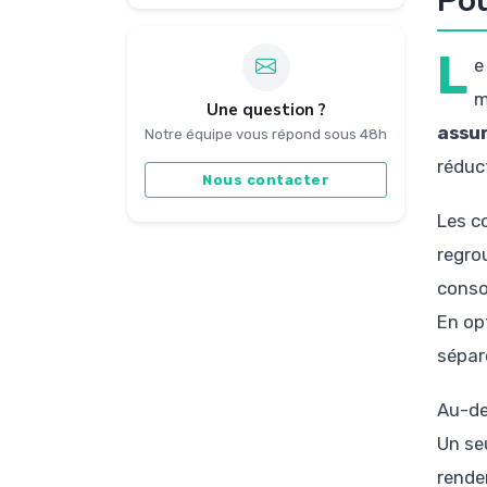
Pou
L
e
m
Une question ?
assur
Notre équipe vous répond sous 48h
réduc
Nous contacter
Les c
regro
consol
En op
sépar
Au-de
Un se
rende