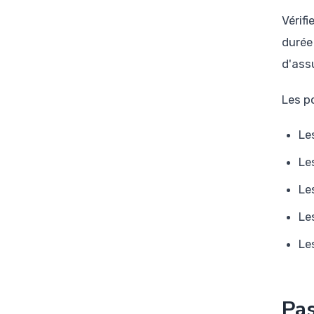
Vérif
durée
d'ass
Les po
Le
Le
Le
Le
Le
Pas