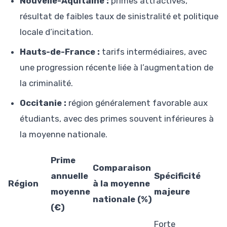
Nouvelle-Aquitaine :
primes attractives,
résultat de faibles taux de sinistralité et politique
locale d’incitation.
Hauts-de-France :
tarifs intermédiaires, avec
une progression récente liée à l’augmentation de
la criminalité.
Occitanie :
région généralement favorable aux
étudiants, avec des primes souvent inférieures à
la moyenne nationale.
Prime
Comparaison
annuelle
Spécificité
Région
à la moyenne
moyenne
majeure
nationale (%)
(€)
Forte